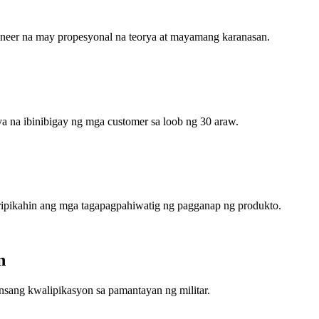
neer na may propesyonal na teorya at mayamang karanasan.
 na ibinibigay ng mga customer sa loob ng 30 araw.
ripikahin ang mga tagapagpahiwatig ng pagganap ng produkto.
n
ang kwalipikasyon sa pamantayan ng militar.