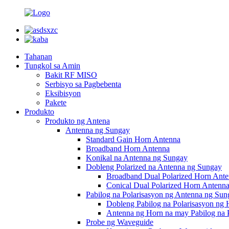
Tahanan
Tungkol sa Amin
Bakit RF MISO
Serbisyo sa Pagbebenta
Eksibisyon
Pakete
Produkto
Produkto ng Antena
Antenna ng Sungay
Standard Gain Horn Antenna
Broadband Horn Antenna
Konikal na Antenna ng Sungay
Dobleng Polarized na Antenna ng Sungay
Broadband Dual Polarized Horn Ant
Conical Dual Polarized Horn Antenn
Pabilog na Polarisasyon ng Antenna ng Sun
Dobleng Pabilog na Polarisasyon ng
Antenna ng Horn na may Pabilog na
Probe ng Waveguide