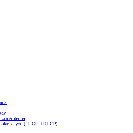
enna
a
gay
 Horn Antenna
 Polarisasyon (LHCP at RHCP)