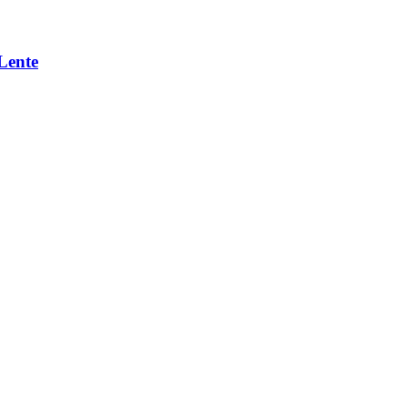
Lente