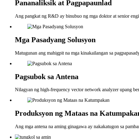
Pananaliksik at Pagpapaunlad
Ang pangkat ng R&D ay binubuo ng mga doktor at senior engi
Mga Pasadyang Solusyon
Matugunan ang mahigpit na mga kinakailangan sa pagpapasadya
Pagsubok sa Antena
Nilagyan ng high-frequency vector network analyzer upang be
Produksyon ng Mataas na Katumpaka
Ang mga antena na aming ginagawa ay nakakatugon sa pambans