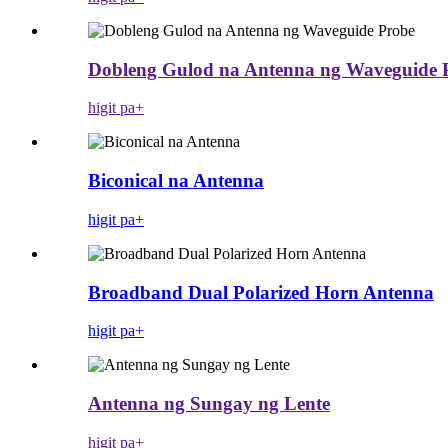
Dobleng Gulod na Antenna ng Waveguide 
higit pa+
Biconical na Antenna
higit pa+
Broadband Dual Polarized Horn Antenna
higit pa+
Antenna ng Sungay ng Lente
higit pa+