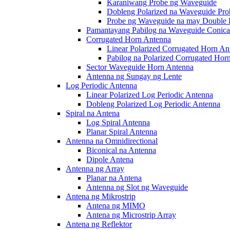
Karaniwang Probe ng Waveguide
Dobleng Polarized na Waveguide Pro
Probe ng Waveguide na may Double 
Pamantayang Pabilog na Waveguide Conica
Corrugated Horn Antenna
Linear Polarized Corrugated Horn An
Pabilog na Polarized Corrugated Hor
Sector Waveguide Horn Antenna
Antenna ng Sungay ng Lente
Log Periodic Antenna
Linear Polarized Log Periodic Antenna
Dobleng Polarized Log Periodic Antenna
Spiral na Antena
Log Spiral Antenna
Planar Spiral Antenna
Antenna na Omnidirectional
Biconical na Antenna
Dipole Antena
Antenna ng Array
Planar na Antena
Antenna ng Slot ng Waveguide
Antena ng Mikrostrip
Antena ng MIMO
Antena ng Microstrip Array
Antena ng Reflektor